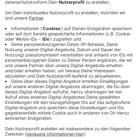
"Omas for Future". Die möchten Menschen ihrer
Generation Denkanstöße geben, um klima- und
umweltgerechter zu leben. Veronika Nagata
engagiert sich bei der Gruppe. Sie sagt, dass auch
die älteren Menschen sich engagieren sollen: "Wir
haben uns aus der Fridays-for-Future-Bewegung
gegründet, haben aber gedacht, dass es auch eine
Bewegung für die Älteren ab 50 geben müsste, weil
die haben die Situation ja quasi so erzeugt, wie sie
jetzt ist. Daher tragen wir die Verantwortung
dafür." Mittlerweile haben sich schon zehn Frauen
zusammengefunden. Aber auch Opas sind gerne
gesehen. Mehr Informationen gibt es auf der
Website
der Bewegung.
Veröffentlicht:
Dienstag, 22.08.2023 06:20
Anzeige