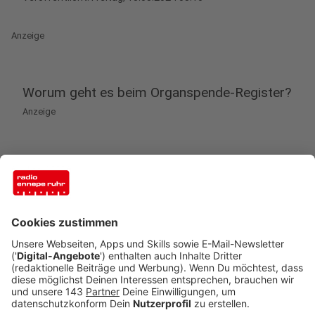
Anzeige
Worum geht es beim Organspende-Register?
Anzeige
Das Register für Erklärungen zur Organ- und
Gewebespende (Organspende-Register) ist ein
zentrales elektronisches Verzeichnis, in dem die
Entscheidung für oder gegen eine Organ- und
Gewebespende festgehalten werden kann. Der Eintrag
ist freiwillig und kostenlos. Er kann jederzeit geändert
oder widerrufen werden. Infos dazu gibt es auf
dieser
allgemeinen Webseite
.
Ab dem 18. März 2024 ist die persönliche Erklärung zur