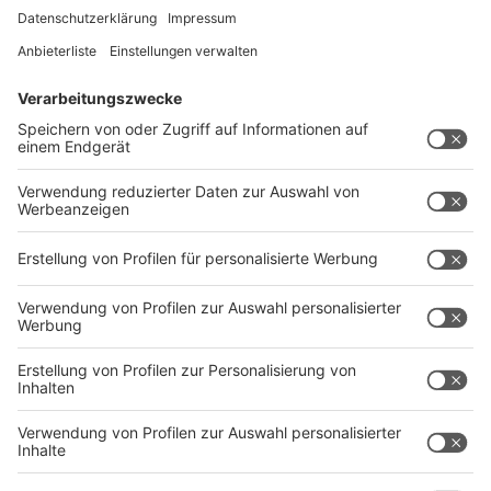
Organe spenden. Viel weniger allerdings haben einen
Organspendeausweis. Ein Grund ist die Bequemlichkeit.
Dann wäre da noch das Tabuthema Tod: "Immer dann,
wenn es um die Situation geht, wie wir sterben, wird es
sehr persönlich. Ängste und Unsicherheiten sind immer
dabei. Das merken wir auch in den Gesprächen und ist
auch verständlich. Es ist auch klar, dass es religiöse
oder spirituelle Einstellungen gibt, die es auch zu
respektieren gilt", sagt uns Stefan Palmowski vom
Netzwerk Organspende NRW.
Auch in der Politik ist die Bereitschaft (noch) nicht
hoch genug. Die sogenannte Widerspruchslösung ist
2020 im Bundestag gescheitert. Die besagte, dass
jede/r in Deutschland aktiv Organspender ist, solange
nicht Widerspruch eingelegt wird.
Und zuletzt hat Palmowski fehlendes Personal als
weiteren Punkt ausgemacht. "Zum einen wird es