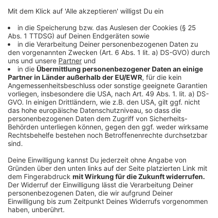
informiert man auch Angehörige darüber, dass sich
die eigene Entscheidung geändert hat.
Anzeige
©
BzGA
Anzeige
Welche Probleme es noch beim
Organspenden gibt
Anzeige
Die Anzahl an freiwilligen Organspendern sind gering,
vor allem in Deutschland. Warum? Immer wieder
zeigen Umfragen: Die meisten Deutschen würden ihre