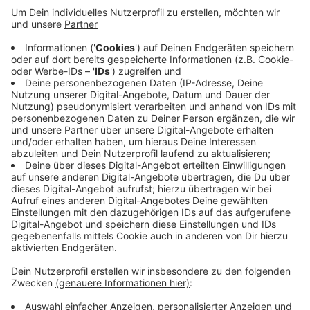
Organ- und Gewebespende möglich. In der zweiten
Stufe, ab Juli 2024, sollen alle
Entnahmekrankenhäuser an das Organspende-Register
angeschlossen werden. Zwischen Juli und September
2024 soll das Register über die Krankenkassen-Apps
erreicht werden. In der letzten Stufe ab 2025 werden
auch Gewebeeinrichtungen an das Register
Abrufmöglichkeiten erhalten.
Anzeige
Was ist bei einem Organspendeausweis zu
beachten?
Anzeige
Wer sich entscheidet, nach dem Tod Organe oder
Gewebe spenden zu wollen, kann in Apotheken