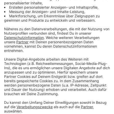
oder Arztpraxen nach einem Organspendeausweis
fragen
Auch über das Internet ist die Bestellung eines
Ausweises möglich, nämlich auf
dieser Webseite
.
Im Feld "Anmerkungen/Besondere Hinweise" kann
man, falls vorhanden, Erkrankungen notieren. Gut
zu wissen: Nur wenige Erkrankungen schließen
eine Organspende generell aus. Bei akuten
Krebserkrankungen ist das etwa der Fall. Am
besten sollte der Organspendeausweis immer bei
sich getragen werden (im Portmonee
beispielsweise).
Wer sich nach dem Ausfüllen doch
umentscheiden möchte, muss nicht in Sorge sein.
In so einem Fall füllt man einfach einen neuen
Organspendeausweis aus und vernichtet die
vorherige Version, so die Bundeszentrale für
gesundheitliche Aufklärung (BzGA). Am besten