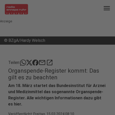
menu
Anzeige
©
BZgA/Hardy Welsch
mail
open_in_new
Teilen:
Organspende-Register kommt: Das
gilt es zu beachten
Am 18. März startet das Bundesinstitut für Arznei
und Medizinmittel das sogenannte Organspende-
Register. Alle wichtigen Informationen dazu gibt
es hier.
Veröffentlicht:
Freitag, 15.03.2024 08:10