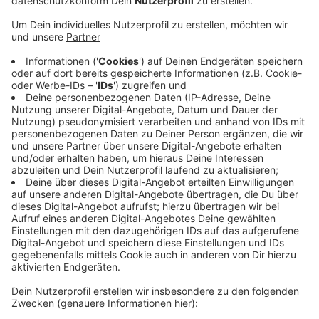
Veröffentlicht:
Montag, 14.09.2020 12:46
Anzeige
Ennepetal: Dort werden ab heute Wasserleitungen
erneuert. Deshalb steht je nach Bauphase nur ein Teil
des Parkplatzes zur Verfügung. Befahrbare Flächen
und gesperrte Parkplätze werden ausgeschildert.
Außerdem gibt es einen Ausweichparkplatz direkt
gegenüber des Schwimmbads auf der anderen Seite
der Mittelstraße. Zu Beginn der Arbeiten ist die
Zufahrt zum Platsch nicht möglich. Außerhalb der
Arbeiten wird der Graben mit Stahlplatten überbrückt,
damit man mit dem Auto drüberkommt.
Anzeige