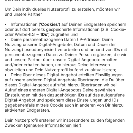
Anzeige
Seit gestern sind bei uns die letzten noch geltenden
Vorgaben der Bundes-Notbremse aufgehoben, weil die
Inzidenz stabil unter 100 liegt. Die 7-Tage-Inzidenz
liegt heute bei 65,7. Sport unter freiem Himmel ist
wieder erlaubt – mit Personen aus dem eigenen
Haushalt oder mit bis zu fünf Personen aus zwei
Hausständen. Training im Einzelunterricht ist möglich
und Gruppen von bis zu 20 Kindern unter 14 Jahren
dürfen draußen Sport treiben. Auch Schwimmkurse für
Kinder sind wieder erlaubt. Fünf Kinder dürfen es im
Hallenbad sein, 20 im Freibad.
Anzeige