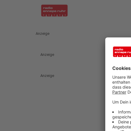
Anzeige
Anzeige
Anzeige