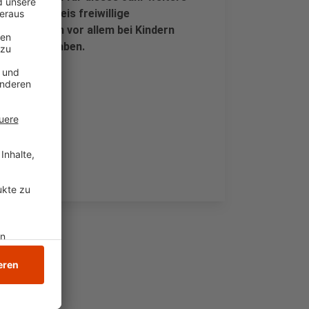
et der Kreis freiwillige
nd und kann vor allem bei Kindern
vensystem haben.