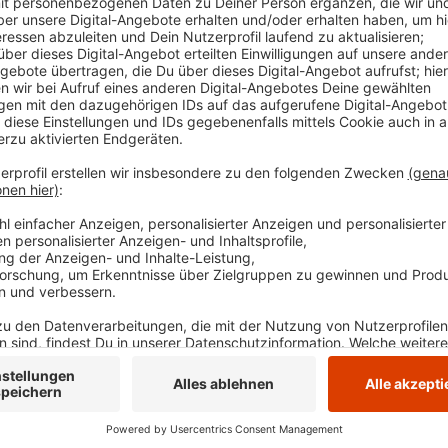
umfangreiche Messungen geplant. Außerdem bereit
Blutuntersuchungen vor. PCB gilt als krebserrege
negative Auswirkungen auf das Immun- und Ner
Veröffentlicht:
Freitag, 24.01.2020 05:54
Anzeige