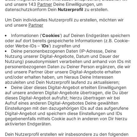
Hochwasserkatastrophe wie letzten Juli
vermieden werden.
Veröffentlicht:
Dienstag, 15.02.2022 14:45
Anzeige
So etwas wie die Flutkatastrophe soll sich in NRW
nicht mehr wiederholen. NRW-Innenminister Reul hat
einen 15-Punkte-Plan für einen besseren
Katastrophenschutz vorgestellt. Unter anderem soll
ein landeseigenes Krisenreaktionszentrum geschaffen
werden. Es soll in solchen Fällen ein Lagebild erstellen,
Risikoanalysen durchführen und dabei helfen, die
Bevölkerung zu warnen. Außerdem sollen Leitstellen
digital verknüpft werden, um Informationen schneller