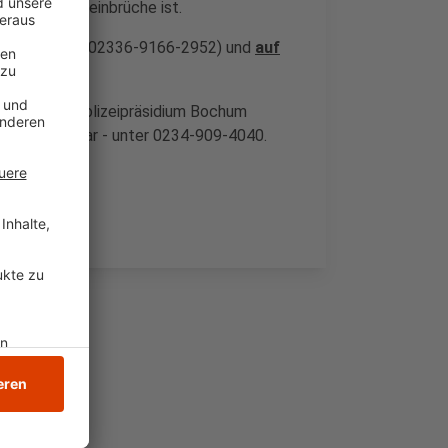
ür Wohnungseinbrüche ist.
ei telefonisch (02336-9166-2952) und
auf
adt ist das Polizeipräsidium Bochum
mand erreichbar - unter 0234-909-4040.