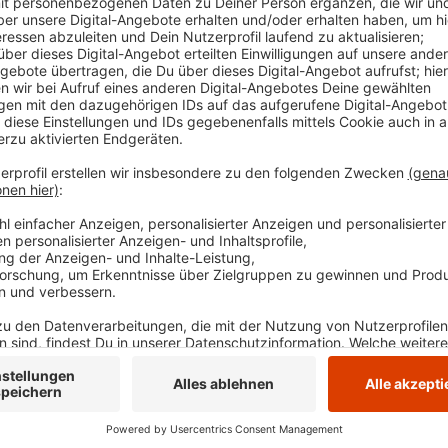
dunkleren Herbst- und Wintermonaten Hauptsaison f
Von 10.00 bis 14.00 Uhr (25.10.) berät die EN-Poliz
ihrem Facebook-Kanal
kostenlos zu dem Thema.
Für Wittener gelten andere Zeiten, denn in dieser St
zuständig: Von 12.00 bis 16.00 Uhr ist dort heute je
Anzeige