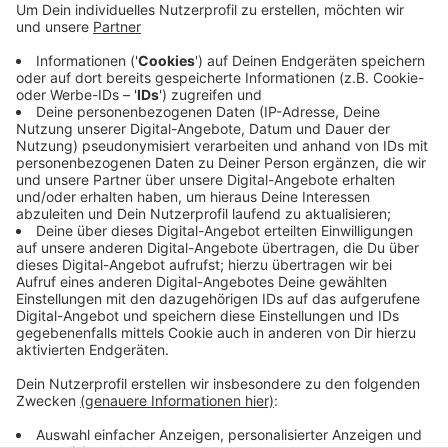
Polizei mit einem Infostand. Den hat sie um 14:00
Uhr an der Stadtgalerie Witten aufgebaut. Bis
17:00 Uhr gibt sie Tipps, wie man mit einfachen
Mitteln die Sichtbarkeit erhöht: zum Beispiel durch
helle Kleidung und Reflektoren. Die Kolleginnen und
Kollegen der Verkehrsunfallprävention stehen für
Fragen und Gespräche bereit.
Veröffentlicht:
Montag, 13.11.2023 14:06
Anzeige
Anzeige