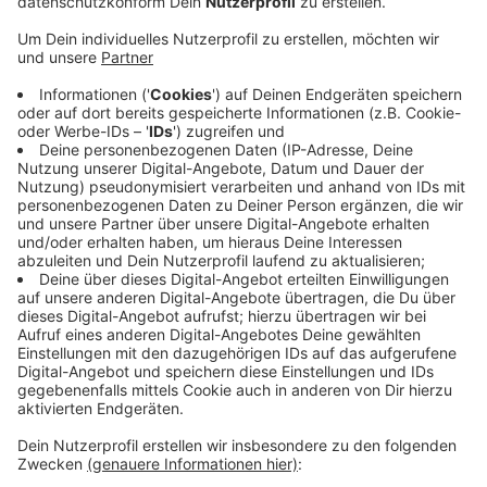
in Witten gefallen. Das dortige Amtsgericht hatte
den Mann 2017 wegen besonders schweren
Diebstahls zu 15 Monaten Haft verurteilt. Drei
weitere Urteile mit Haftstrafen stammen aus den
Jahren 2003, 2005 und 2007 in Neuss und Krefeld.
Da kamen weitere knapp zwei Jahre Haft hinzu. Es
ging um weitere schwere Diebstähle sowie Fahren
ohne Führerschein und Drogendelikte. Der Mann
war der Bundespolizei heute am Bahnhof in
Altenessen aufgefallen, weil er andere Reisende
belästigte. Die Beamten nahmen den Mann fest
und brachten ihn wenig später für drei Jahre in ein
Gefängnis.
Veröffentlicht:
Dienstag, 22.08.2023 15:13
Anzeige