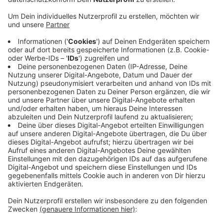
Anzeige
Auch eine gegenüberliegende Werkstatt und mehrere
Gebüsche wurden genau unter die Lupe genommen.
Hintergrund ist nach Angaben der Polizei Wuppertal,
die heute vor Ort war, ein Ermittlungsverfahren wegen
Kinderpornographie. Die Beamten haben einige
Datenträger mitgenommen und werten die jetzt aus.
Angaben, wem die Wohnung und die Werkstatt
gehören, wollte die Polizei nicht machen. Sie geht
davon aus, dass sich durch die Durchsuchungen heute
noch weitere Ermittlungen ergeben werden.
Anzeige