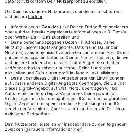
Region: Die vier Männer sollen versucht haben, in
Witten, Herdecke, Dortmund, Hagen und Wuppertal
Geldautomaten zu sprengen. Geld haben sie dabei
nicht erbeutet, es entstand aber hoher Sachschaden.
Auf die Spur kamen die Ermittler der Bande nach
einem Sprengversuch mit Benzin in Hagen-Dahl im
vergangenen Mai. Auf der Flucht ließen die Kriminellen
Teile ihrer Kleidung und zwei gestohlene Kennzeichen
zurück. Die Hagener Polizei konnte die mutmaßlichen
Täter ermitteln und durchsuchte ihre Wohnungen.
Die Ermittler nahmen zwei 23 und 41 Jahre alte
Männer fest. Sie befinden sich in Untersuchungshaft.
Zwei weitere Täter haben sich vermutlich ins Ausland
abgesetzt.
Anzeige