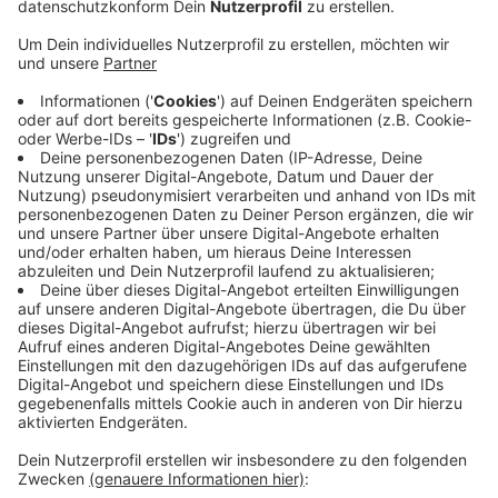
eine 61-jährige Herdeckerin ermittelt nun die
Staatsanwaltschaft wegen Verkehrsunfallflucht und
fahrlässiger Körperverletzung. Die beiden Unfälle
hatten sich vor rund zwei Wochen ereignet.
Am 10. März hatte ein damals noch unbekannter
Fahrer auf der Schulstraße in Hattingen eine 43-jährige
Frau angefahren und war geflüchtet. Am Tag zuvor war
in Herdecke ein sechsjähriges Mädchen das
Unfallopfer. Es wurde angefahren, als es mit seinem
Tretroller den Zubringer zur Hagener Straße
überqueren wollte.
Auch dort machte sich die mutmaßliche Unfallfahrerin
aus dem Staub.
Anzeige