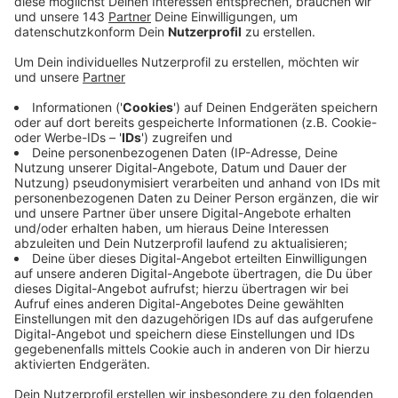
Anzeige
Witten: Polizei und Staatsanwaltschaft verdächtigen
den Wittener, seine 35-jährige Lebensgefährtin
getötet zu haben. Anita S. wird seit zwei Monaten
vermisst und von der Polizei gesucht. Zuletzt wurde
die Wattenscheiderin bei ihrem Lebensgefährten in
Witten-Herbede gesehen. Die Ermittlungen der
eingesetzten Mordkommission haben jetzt zur
Festnahme des Mannes geführt. Der 33-Jährige sitzt
in Untersuchungshaft. Die Polizei sucht Zeugen.
Möglicherweise wurden die beiden Autos des
Tatverdächtigen, anthrazitfarbene Opel Astra und
Tigra, im Raum Witten und Sprockhövel gesehen.
Fotos der Autos findet ihr
hier
.