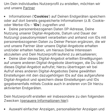
Anzeige
Die Polizei wurde um kurz nach halb 1 in die
Pferdebachstraße gerufen. Dort hatten die vier nach
Polizeiangaben mehrere Verkehrssschilder und
Warnbarken umgeworfen. Die Beamten konnten die
vier Jugendlichen zwischen 16 und 25 Jahren stellen.
Alle waren betrunken, einer äußerte vor der Polizei
noch rechtsradikale Parolen. Die Polizei schrieb
Anzeigen.
Anzeige
Anzeige