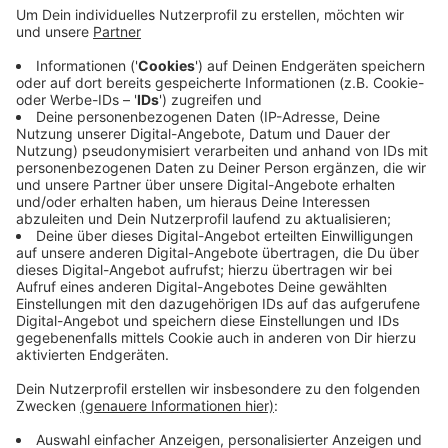
Witten: Vier Jugendliche waren am Wochenende auf
dem Hüllbergweg auf einem gestohlenen E-Rolli
unterwegs. In der Nacht zu Samstag sind sie
Zivilpolizisten aufgefallen. Dabei saßen drei der
Jugendlichen auf dem Gefährt, einer lief daneben her.
Als sie die Polizisten erkannten, flüchteten sie erst.
Später stellten die Beamten aber einen 15-Jährigen
aus der Gruppe. Sie übergaben ihn seinen Eltern, den
Rollstuhl stellten sie sicher. Er ist als gestohlen
gemeldet.
Anzeige
Anzeige