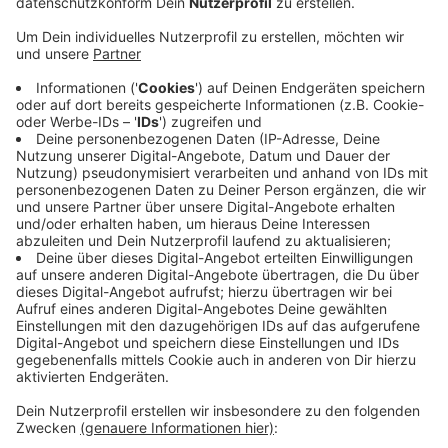
Motorradunfall am Freitag Abend auf der Prioreier
Straße in Breckerfeld. Als Ersthelfer waren ein
Ehepaar und zwei jüngere Damen sowie eine
Gruppe von drei Motorradfahrern vor Ort. Diese
sollen sich dringend bei der Polizei melden, da die
Polizei noch Hinweise zum Unfallhergang braucht.
Den Kontakt findet ihr auf radie ennepe ruhr.de
Die zuständige Sachbearbeitung ist Montags-
Freitags in der Zeit von 09.00 Uhr bis 12.00 Uhr
unter der Rufnummer 02335 - 9166 8308 zu
erreichen.
Veröffentlicht:
Donnerstag, 14.09.2023 17:15
Anzeige