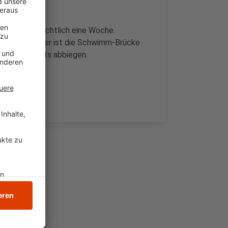
uert voraussichtlich eine Woche.
r und Radfahrer ist die Schwimm-Brücke
ur nach rechts abbiegen.