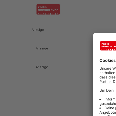
Anzeige
Anzeige
Anzeige