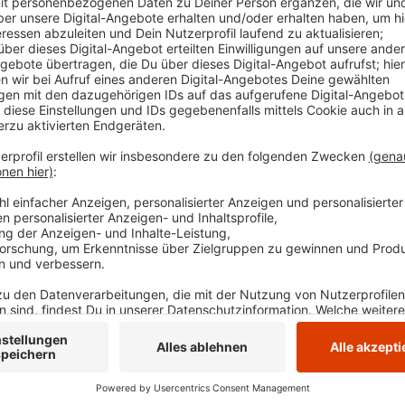
Dort hat sich Felsgestein gelockert. Die Sperrung da
Fahrzeuge können nicht drüber fahren, für Fußgänge
nicht gesperrt. Wer von Hattingen aus kommt, kann n
Anzeige