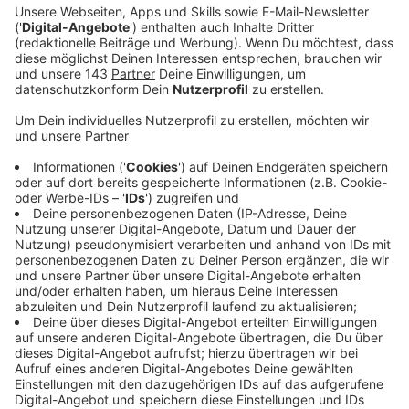
Anzeige
Mit "Only Wanna Be With You – Pokémon 25 Version"
veröffentlicht Post Malone ein Cover von dem Hootie
& The Blowfish Hit zum 25-jährigen Jubiläum des
Pokémon Franchise. Post Malones Debütalbum
„Stoney“ setzte mit 77 Wochen den Rekord für die
meisten Wochen in den US Billboard Top R&B/Hip-Hop
Albums Charts. Die Hit-Single „Congratulations“ ist in
den USA mit Diamant zertifiziert. Post Malone wurde
bislang mit drei American Music Awards, zehn Billboard
Music Awards und einen MTV Video Music Awards
ausgezeichnet und zudem für sechs Grammys
nominiert.
Anzeige