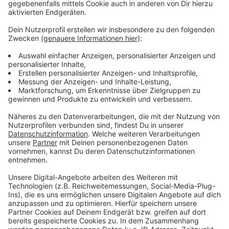
Wir benötigen Ihre
Zustimmung, um den YouTube
Video-Service zu laden!
Wir verwenden einen Service eines
Drittanbieters, um Videoinhalte
einzubetten. Dieser Service kann
Daten zu Ihren Aktivitäten
sammeln. Bitte lesen Sie die
Details durch und stimmen Sie der
Nutzung des Service zu, um dieses
Video anzusehen.
Mehr Informationen
Post Malone - Only Wanna Be With You
Akzeptieren
Anzeige
powered by
Usercentrics Consent