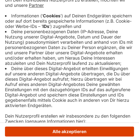
vorbeigelassen, dann aber den ihr
entgegenkommenden Radfahrer berührt. Der ist
hingefallen und hat sich schwer, aber nicht
lebensgefährlich verletzt. Er kam in ein
Krankenhaus.
Veröffentlicht:
Mittwoch, 20.05.2026 08:19
Anzeige
Anzeige
Anzeige