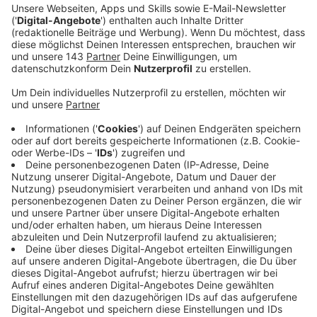
Verkehrsbehinderungen.
Veröffentlicht:
Mittwoch, 04.12.2019 05:59
Anzeige
Feuerwehr hatte Warnung ausgesprochen
Anzeige
Über Wengern in Richtung Witten zog laut Feuerwehr
eine Rauchwolke. In Wetter und in angrenzenden
Teilen von Witten sollte man Fenster und Türen
geschlossen halten und sich nicht unnötig lange
draußen aufhalten.
Diese Warnung hat die Leitstelle
jetzt zurückgenommen.
Die Löscharbeiten gestalteten sich schwierig, weil