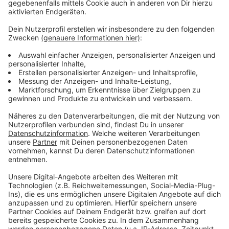
unter anderem Gasflaschen in dem Anbau gekühlt
werden mussten.
Anzeige
Update 11.05 Uhr: Brand mittlerweile
gelöscht
Anzeige
Die Einsatzstelle ist laut der Leitstelle mittlerweile
komplett mit Löschschaum bedeckt, das Feuer ist
aus. Nach und nach rücken jetzt die Kräfte wieder ab.
Eine Brandsicherheitswache passt auf, dass
Glutnester nicht für neue Brände sorgen.
Anzeige