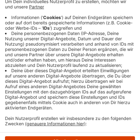
21 Prozent. Noch stärker stiegen die Ankünfte aus
dem Ausland. Da hat Ruhr Tourismus einen
Zuwachs von mehr als 41 Prozent auf über
700.000 Gäste registriert. Dafür sorgt laut Ruhr
Tourismus auch regelmäßig der November als
Kongress- und Messemonat.
Veröffentlicht:
Donnerstag, 18.01.2024 14:45
Anzeige
Anzeige