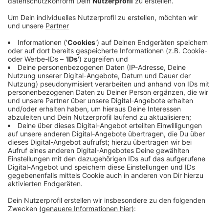
hatte. Auch Justizminister Limbach hat eine
eidesstattliche Versicherung abgegeben. Im Großen
und Ganzen widersprechen sich die Aussagen in zwei
wesentlichen Punkten. Zahlreiche Medien, darunter die
Westdeutsche Allgemeine Zeitung und der Kölner
Stadt-Anzeiger haben über die Eidesstattliche
Versicherungen ausführlich berichtet.
Der Bundesrichter führt aus, ihm sei von Limbach ein
Gespräch mit dem Chef der Staatskanzlei, Nathanael
Liminski empfohlen worden. Limbach hingegen sagt in
seiner Versicherung aus, der Bundesrichter habe ihn
selbst danach gefragt, ob er mit Liminski ein Gespräch
führen könne. Das ist der erste Widerspruch. Der
zweite betrifft den Inhalt eines Gesprächs am 11.
November 2022 zwischen Limbach und dem
Bundesrichter. Der Bundesrichter berichtet, das
Gespräch habe das Ziel gehabt, ihn dazu zu überreden,
seine Bewerbung zurückzuziehen. Limbach wiederum