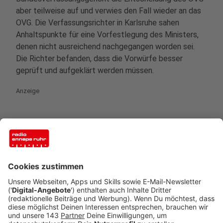
aber teilweise auf und verwies den Fall wieder an das
OVG. Die Verfassungsrichter in Karlsruhe sahen
Anhaltspunkte für eine Vorfestlegung des Ministers,
denen nicht ausreichend nachgegangen worden sei.
Die Richter befanden, dass die Vorwürfe besser
geprüft und aufgeklärt werden müssen.
Anzeige
Drei eidesstattliche Versicherungen mit
Widersprüchen
Anzeige
Zu dem ganzen Vorgang liegen inzwischen zwei
eidesstattliche Versicherungen des Bundesrichters
vor, der gegen das Besetzungsverfahren geklagt