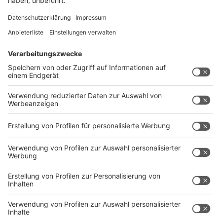
keine unzulässige Vorfestlegung durch den
Justizminister gegeben. Das
Bundesverfassungsgericht habe die OVG-
Entscheidung allein wegen der Notwendigkeit weiterer
gerichtlicher Klärung aufgehoben. In allen anderen
Punkten habe die Beschwerde keinen Erfolg gehabt.
Das Justizministerium werde seinen Standpunkt auch
in einem neuen Durchgang vor dem
Oberverwaltungsgericht Münster vertreten und alles
Notwendige zur Aufklärung beitragen.
Anzeige
Untersuchungsausschuss bisher
unspektakulär
Anzeige