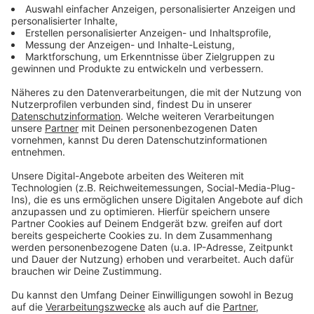
sagt, er habe dem Richter gesagt, er müsse
angesichts des hochkarätigen Bewerberfelds selbst
entscheiden, ob er seine Bewerbung aufrechterhalte.
Niemand werde ihm böse sein, wenn er das tue. Die
Tatsache, dass eidesstattliche Erklärungen
abgegeben wurden, verleiht dem Ganzen eine
zusätzliche Brisanz: Falsche Erklärungen an Eides
Statt werden mit Geld- oder Freiheitsstrafen bestraft.
Anzeige
Vorwurf der politischen Vorfestlegung
Anzeige
Der unterlegene Bundesrichter sagt außerdem, er
habe vom Justiziar der CDU/CSU-Bundestagsfraktion
einen Anruf erhalten. Darin sei er aufgefordert worden,