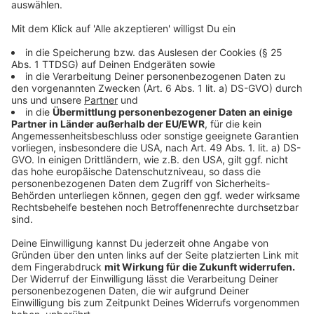
seine Bewerbung zurückzuziehen. Koalitionskreise in
Düsseldorf hätten sich auf eine Frau für den
Präsidentenposten geeinigt.
Der Bundesrichter zieht daraus den Schluss, die
erfolgreiche Bewerberin sei wegen ihres Geschlechts
bevorzugt worden. Die Auswahlentscheidung des
Justizministers sei nicht nach der vom Grundgesetz
verlangten Bestenauswahl, sondern im Wege einer
politischen Vorfestlegung getroffen worden.
Anzeige
Ministerium weist Vorwürfe zurück
Anzeige
Aus dem NRW-Justizministerium ist zu hören, es habe