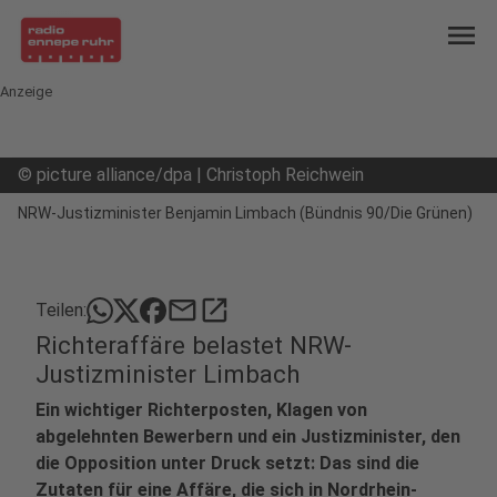
menu
Anzeige
©
picture alliance/dpa | Christoph Reichwein
NRW-Justizminister Benjamin Limbach (Bündnis 90/Die Grünen)
mail
open_in_new
Teilen:
Richteraffäre belastet NRW-
Justizminister Limbach
Ein wichtiger Richterposten, Klagen von
abgelehnten Bewerbern und ein Justizminister, den
die Opposition unter Druck setzt: Das sind die
Zutaten für eine Affäre, die sich in Nordrhein-