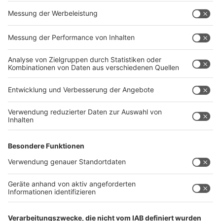
Am 30. September 2024 hat der
Untersuchungsausschuss, der die Vorwürfe politisch
aufarbeiten soll, die ersten Zeugen vernommen. Als
erster Zeuge sagte ein Abteilungsleiter des
Justizministeriums aus. Kernaussage: Es habe in der
Sache keinen Versuch der Einflussnahme auf ihn
gegeben. Es sei auch nie an ihn herangetragen worden,
die Grünen wollten auf dieser Stelle unbedingt eine
Frau. Limbach habe ihn im Gegenteil gebeten, den
Vorgang ergebnisoffen zu prüfen. Ähnlich äußerte sich
eine Referatsleiterin, deren Aufgabe es war, die
Bewerber zu vergleichen. Sinngemäß sagte sie: Der
Vergleich sei sehr komplex gewesen, aber sie sei
überzeugt, dass das Ergebnis rechtmäßig gewesen sei.
Weitere Zeugenvernehmungen sind geplant.
(Autor: José Narciandi)
Anzeige