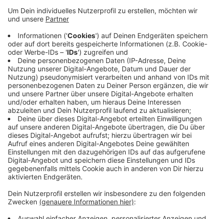
Gevelsberg: Die Sommer sind zu heiß und trocken, die
Winter zu warm. Das hat dazu geführt, dass sich der
Borkenkäfer immer stärker ausbreitet. Im
Gevelsberger Stadtwald sind nahezu alle Fichten
befallen. Laut Stadt besteht die Gefahr, dass die
Baumkronen brechen. Zum Schutz der Waldbesucher
sollen die betroffenen Fichten deshalb gefällt
werden. Die Fläche umfasst etwa 20 Hektar und damit
sechs Prozent des Stadtwaldes. Auch entlang der
Asker Straße finden Rodungsarbeiten statt. Sie muss
deshalb zeitweise gesperrt werden. Die Arbeiten
beginnen noch im Dezember und dauern bis Februar.
Anzeige