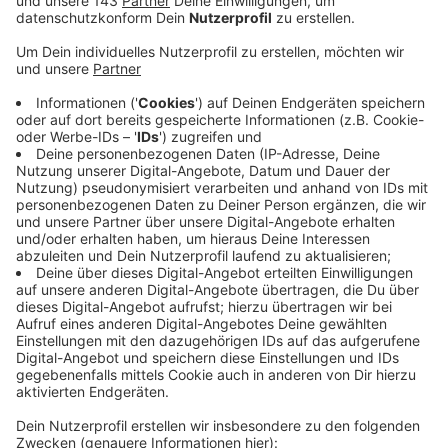
ausrücken. Andere Städte in der Region hat das
Unwetter stärker getroffen - zum Beispiel
Oberhausen und Duisburg. Mit Hagel, Sturm und
Starkregen. Am Abend war die A59 und die A40
dort überflutet. Autofahrer und -fahrerinnen
standen stundenlang im Stau. Heute Morgen ist
aber alles wieder frei.
Nur die Feuerwehr Breckerfeld meldet einen
kleinen Einsatz am Abend: ein Baumstumpf hat an
einem Wanderweg an der Delle gebrannt. Ein
Wanderer hatte das der Feuerwehr gemeldet. Der
Brand konnte schnell gelöscht werden. Wie es
dazu kam, ist unklar. Ein Blitzschlag könne jedoch
ausgeschlossen werden, schreibt die Feuerwehr.
Veröffentlicht:
Mittwoch, 14.08.2024 06:40