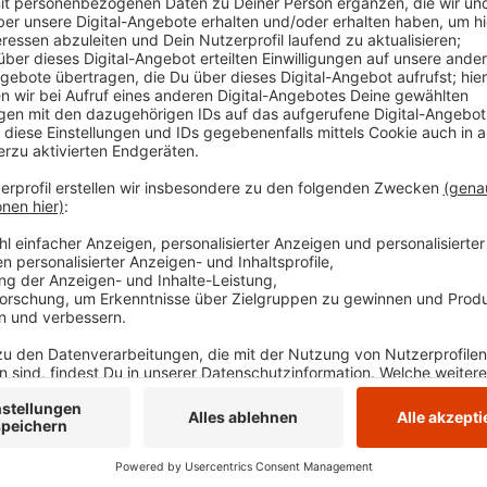
planen zum Beispiel, die Städte an den Fluss zu bring
Damit wollen sie auch mehr Besucher anlocken, gerade
Gartenausstellung 2027. Und auch beim Städtebau, d
wollen sich die Städte teils gemeinsam weiter entwi
vom Land.
Anzeige