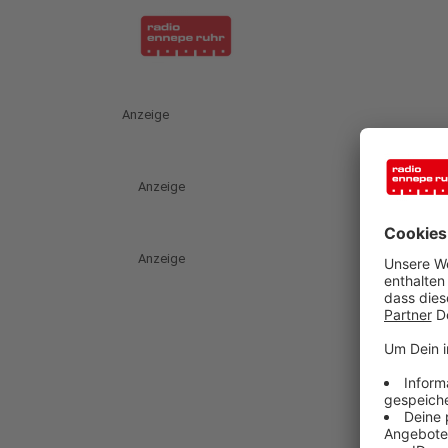
Anzeige
Anzeige
Anzeige