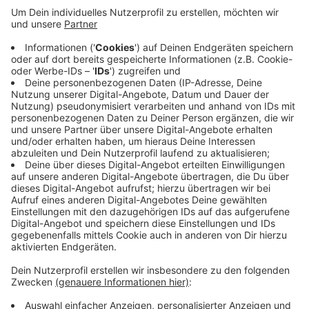
engagierte Menschen, gemeinnützige
Organisationen, Initiativen und Vereine in ihrem
Stadtteil initiieren oder bereits erfolgreich
umsetzen. Die Fördersumme reichen von 500 bis
5.000 Euro. Bewerbungen zur neuen Förderrunde
sind online bis zum 31. März 2025 möglich.
Förderung
hier
beantragen
Veröffentlicht:
Donnerstag, 13.03.2025 08:20
Anzeige