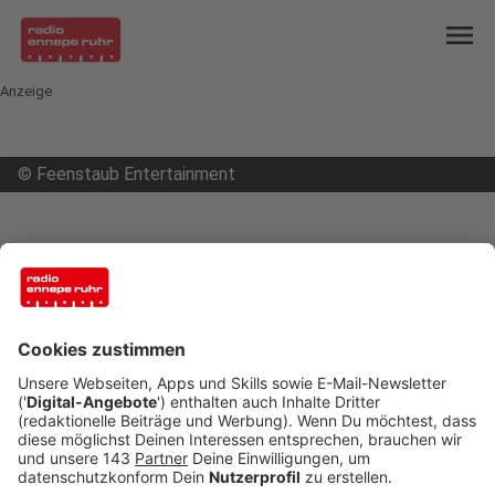
menu
Anzeige
©
Feenstaub Entertainment
mail
open_in_new
Teilen:
Ruhrgebiet: Stiftungen öffnen
Fördertopf wieder
Das Stiftungsnetzwerk Ruhr öffnet zum elften
Mal seinen Förderpott. Mit dem „Förderpott.Ruhr“
unterstützt das Stiftungsnetzwerk Ruhr
Engagierte in den Quartieren des Ruhrgebiets.
Ausgezeichnet werden Ideen und Projekte, die