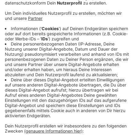
Region: Insgesamt sind es 75 Projekte. Sie können
jetzt auf der Internetseite ruhr-konferenz.nrw online
eingesehen werden. Zu den Vorschlägen zählt zum
Beispiel ein vernetztes Nahverkehrsnagebot, das mit
App und E-Tarif das Reisen im ganzen Ruhrgebiet
erleichtern soll. Eine weitere Idee sind gemeinsame
Excellence Departements der drei Ruhrgebiets-
Universitäten. Sie sollen die Wissenschaftsmetropole
Ruhr international erfolgreich machen.
20 Themenforen haben die Projektvorschläge
erarbeitet. Darin eingeflossen sind Ideen aus über 50
Veranstaltungen, sowie online von Bürgern
eingebrachte Ideen. Zu den Projektvorschlägen
erbittet die Landesregierung in den nächsten drei
Wochen Rückmeldungen von Kommunen, Verbänden
und den Menschen im Revier.
Anzeige