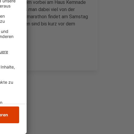
e, unter anderem vorbei am Haus Kemnade
sonders, dass man dabei viel von der
nn. Der Ruhrtalmarathon findet am Samstag
Nachmeldungen sind bis kurz vor dem