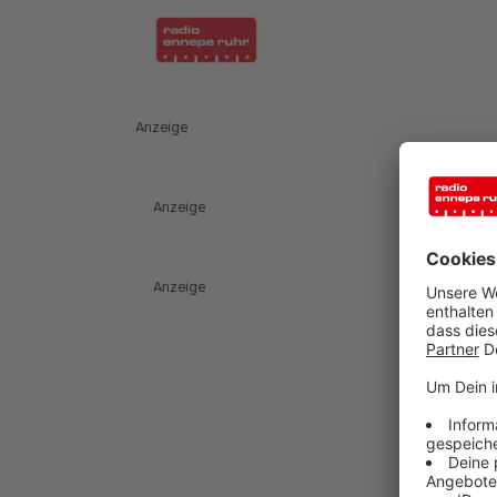
Anzeige
Anzeige
Anzeige