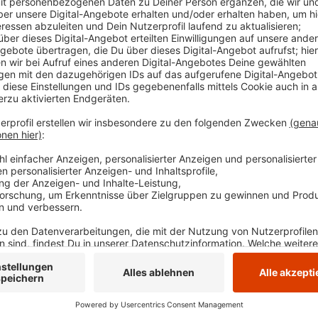
auf die bekannten Strecken unterschiedlicher Läng
und der Burgruine Hardenstein. Der Verein betont be
Wittener Industriekultur und Geschichte erleben ka
ab 09.00 Uhr statt. Online kann man sich anmelden, 
jeweiligen Start vor Ort möglich.
Anzeige