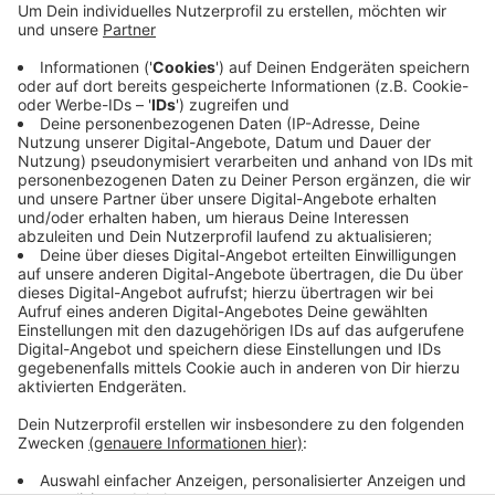
Anzeige
Der RuhrtalRadweg in Herdecke zwischen dem
Herdecker Bach und dem Bleichstein soll schöner
werden. Ein Planungsbüro ist jetzt damit beschäftigt.
Das Büro kommt aus Münster und hat schon in der
näheren Umgebung Flächen umgestaltet, laut Stadt
sorge das für eine einheitliche Optik der Landschaft.
Anzeige
Anzeige