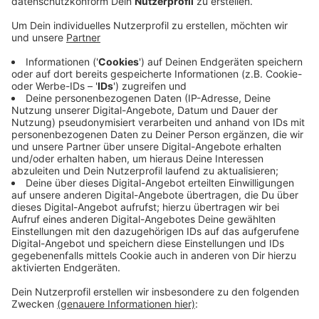
Region: Eine rund sieben Hektar große Wiesenfläche im
Städtedreieck Essen, Velbert und Hattingen soll ab
dem Sommer zu einer Aue werden. Das sind Flächen,
die bei Hochwasser überschwemmt werden. Sie
bieten besonders vielen Arten einen Lebensraum.
So sollen sich beispielsweise Amphibien und Libellen
ansiedeln können. Dort verläuft auch der Deilbach, ein
Nebengewässer der Ruhr. Außerdem führt ein
vergangenes Jahr gebauter Radweg durch das Gebiet.
Für die Projektabstimmung mussten städte- und
kreisübergreifend mehrere Behörden
zusammenarbeiten und zustimmen.
Anzeige