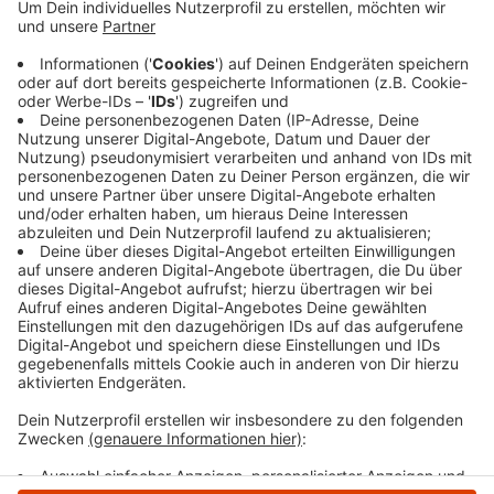
unterstützt. Das Festival findet im Oktober und
November dieses Jahres (voraussichtlich 27.10.
bis 09.11.25) unter anderem auch in Herdecke und
Witten statt. Die Förderung beträgt
voraussichtlich knapp 8.400 (8.360) Euro.
Insgesamt stellt der RVR in diesem Jahr 145.000
Euro für kulturelle Projekte in der Region bereit.
Veröffentlicht:
Freitag, 07.02.2025 06:26
Anzeige
Anzeige