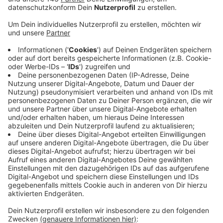
Sabotageaktion gehandelt haben. Die Polizei Köln
bestätigt, dass sich am Sonntag Unbekannte
Zugang zu Stellwerken in NRW verschafft haben
und dort Anlagen manipuliert haben. In einem
Stellwerk in Leverkusen sollen sie mehrere
Notausschalter betätigt und damit Teile des
Schienennetzes stromlos gestellt haben. Mehrere
Züge wurden deshalb automatisch gestoppt und
es gab Signalstörungen. Die Polizei prüft einen
Zusammenhang mit weiteren Vorfällen am
Sonntag an Stellwerken in Essen-Kray, Essen-
Stadtwald und Schwelm. Ermittelt wird wegen
gefährlichen Eingriffs in den Bahnverkehr. Die
Hintergründe seien derzeit nicht bekannt, so die
Behörden.
Veröffentlicht:
Montag, 30.01.2023 15:12