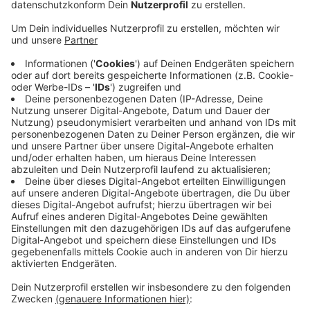
Region: Fast 50 Jahre alt ist das Betriebsgebäude am
Nordufer des Kemnader Sees. Seit einer Woche wird
der Bau umfassend saniert, weil er typische
altersbedingte Schäden aufweist. Inzwischen wurden
die Fassaden und Dachbahnen des oberen
Gebäudeteils entfernt.
Die Wände und das Dach werden neu gedämmt und
abgedichtet. Außerdem bekommt der Bau eine neue
Fassadenverkleidung. Der Ruhrverband geht davon aus,
dass die Arbeiten wie geplant in rund zwei Monaten
abgeschlossen sind.
Die Fuß- und Radwege, die am Betriebsgebäude
entlang führen, werden davon nicht beeinträchtigt.
Anzeige