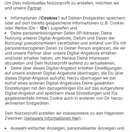
Sie stammen alle aus einer Wittener Großfamilie. Vier
Menschen wurden festgenommen. Seit Monaten sind
die Ermittler den mutmaßlichen Dealern mit
verdeckten Maßnahmen auf der Spur. Sie sollen in
Witten Kokainhandel betrieben haben – in der
Öffentlichkeit. Die Polizei durchsuchte auch noch vier
Wohnungen und Fahrzeug und fand dort neben Drogen
auch Waffen.
Anzeige
Anzeige