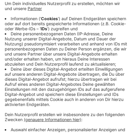
Nacht blieb es ruhig. Auch die Feuerwehr sprach
von einer ruhigen Nacht im Bezug auf das Wetter.
Anders hingegen sieht es bei den Bussen der VER
und der Bogestra aus. Viele Linien sind
ausgefallen. Außerdem seien die nicht geräumten
Nebenstraßen weiterhin ein Problem für die Busse
der VER. Wegen der Glätte können einige
Bushaltestellen nicht angefahren werden.
Veröffentlicht:
Donnerstag, 18.01.2024 06:46
Anzeige
Anzeige