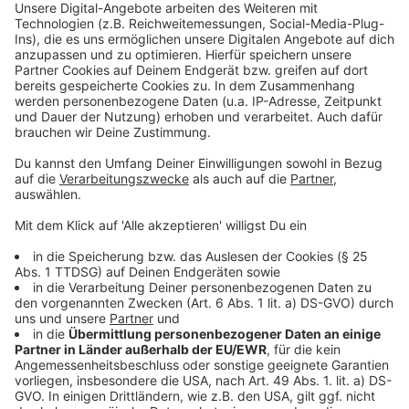
Pralinen-Aufstrich ist
besonders lecker
Anzeige
Weitere Themen aus dem Ennepe-Ruhr-
Kreis
Anzeige
Pilz-Sammler aus Hattingen: Vorsicht vor Gefahren
Warnung vor Dauerregen und Überschwemmung
Hembecker Talstraße in Ennepetal vollgesperrt