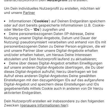
der Confiserie Kartenberg Ennepetal sagt
gegenüber Radio Ennepe Ruhr: "Für uns ist das
auch zu einem Problem geworden. Wir sind bei
6.500 Euro pro Tonne Schokolade. Im April 2023
waren wir noch bei 2.000 Euro pro Tonne und im
April 2024 lagen die Preise schon bei 12.000 Euro
die Tonne." Auf günstige Alternativen wollen die
Betriebe nicht zurückgreifen. Das würde ein
Qualitätsverlust bedeuten, so Hans-Kasper
Kartenberg weiter. In der Hattinger Confiserie
Harmonie werden die Pralinen deswegen um ca. 10
Prozent teurer.
Veröffentlicht:
Donnerstag, 17.10.2024 10:39
Anzeige