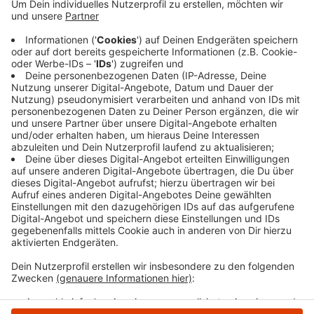
Fahrrad über den Bürgersteig der Mittelstraße in
Haßlinghausen, als eine 35-jährige Sprockhövelerin
mit ihrem Auto aus der Einfahrt einer Bankfiliale
fuhr. Dabei übersah sie das Kind und fuhr es an.
Der Junge musste aber nicht von einem Arzt
behandelt werden.
Veröffentlicht:
Donnerstag, 16.05.2024 14:46
Anzeige
Anzeige