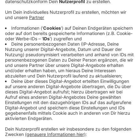
Anzeige
Bei einer Baumkontrolle in Welper stellte ein
Kontrolleur mehrere Bohrlöcher fest - an einer Eiche
und einer Kastanie in der Straße "Am Wittenstein".
Diese Verletzungen bedeuten eine erhebliche
Beeinträchtigung für die Bäume. Sie machen diese
anfälliger für Pilze, Bakterien und Schädlinge, heißt es
von der Stadt. Die zwei Bäume waren rund 90 bis 120
Jahre alt. Nach dem Vorfall stehen sie jetzt unter
besonderer Beobachtung. Zu solchen mutwilligen
Beschädigungen kommt es immer wieder - erst Ende
letzten Jahres hatten Unbekannte zwei Linden am
Parkplatz Wodental unerlaubt gefällt.
Anzeige