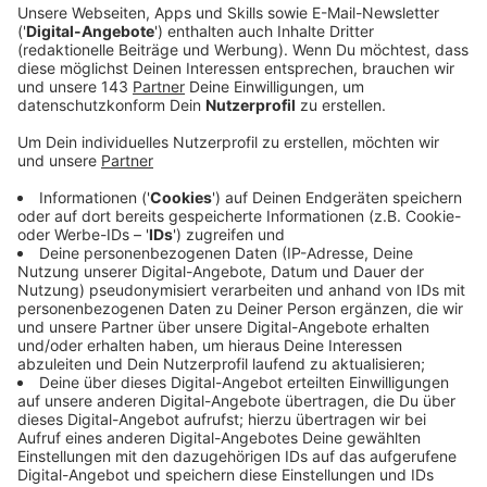
gemacht. Sie verspricht Abhilfe.
Veröffentlicht:
Donnerstag, 14.11.2019 12:15
Anzeige
NRW-Schulministerin Yvonne Gebauer hat im Landtag
einen Masterplan angekündigt, um die Probleme an
den Grundschulen zu lösen. In einer Aktuellen Stunde
im NRW-Landtag räume sie ein, die Lehrer an den
Grundschulen seien durch den akuten Personalmangel
zum Teil überfordert.
Anzeige
Opposition wirft Gebauer Untätigkeit vor
Anzeige