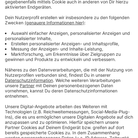
Jede zweite neue Stelle an den Grundschulen kann im
Moment nicht besetzt werden. Die Opposition aus
SPD und Grünen wirft Schulministerin Gebauer vor,
nicht genug zu unternehmen, um dieses Problem zu
lösen. Gebauer sagte, ihr sei bewusst, dass die Not in
den Grundschulen groß sei. Sie versucht das Problem
unter anderem mit Seiteneinsteigern und mit einer
Werbekampagne für den Lehrerberuf zu lösen.
Außerdem hat sie dafür gesorgt, dass die Zahl der
Studienplätze für Grundschullehrer um 700 Plätze
erhöht wird. In den kommenden Wochen will sie
weitere Lösungen präsentieren. Ob eine bessere
Bezahlung für Grundschullehrer Teil des Masterplans
ist, ließ sie offen.
Anzeige