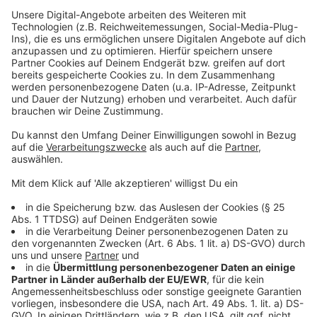
Einsatzstelle an einen Vertreter des Betreibers
übergeben werden.
Die Feuerwehr war mit 7 Einsatzkräften und 3
Fahrzeugen vor Ort. Eingesetzt war die hauptamtliche
Wachbesatzung und der Einsatzführungsdienst.
Unterstützt wurden die Einsatzkräfte durch
Mitarbeiter der Bereitschaftsdienste der AVU Netz
aus dem Bereich der Strom- und der
Wasserversorgung. Der Einsatz war gegen 08:00 Uhr
beendet.
Anzeige
Center bleibt geschlossen
Anzeige