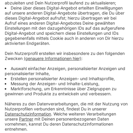
Anzeige
Die Feuerwehr verschaffte sich Zugang zum Gebäude
und Einsatzkräfte mit Watthosen erkundeten den
Kellerbereich und suchten die undichte Stelle. Parallel
wurde an einer Außentür eine Entlastung geschaffen,
damit das Wasser zu Teilen abfließen konnte und sich
die Tür dann öffnen ließ. Als Ursache wurde ein Defekt
in der Hausinstallation gefunden und das Wasser
abgedreht. Nach ersten Schätzungen sind rund eine
halbe Millionen Liter ausgelaufen. Da auch die
elektrische Anlage betroffen war, wurde der
Rufbereitschaftsdienst des Energieversorgers
hinzugezogen. Nach einer Kontrolle wurde das
Gebäude geräumt und stromlos geschaltet. Nachdem
das Wasser weitestgehend abgeflossen und die
Energieversorgung abgeschaltet war, konnte die