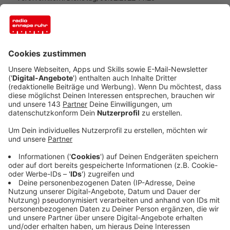
Anzeige
Am frühen Dienstagmorgen (08.02.2022) um 04:45 Uhr
wurde die Feuerwehr zu einem Einkaufscenter in die
Untermauerstr. alarmiert, weil der außen liegende
Anlieferungsbereich unter Wasser stand. Vor Ort
stellten die Einsatzkräfte fest, dass das Wasser aus
dem Gebäude kam. Die Türen im Kellerbereich ließen
sich aber aufgrund des Wasserdrucks nicht einfach
öffnen.
Anzeige
©
Feuerwehr Schwelm
Im Schwelm-Center ist der Keller vollgelaufen.