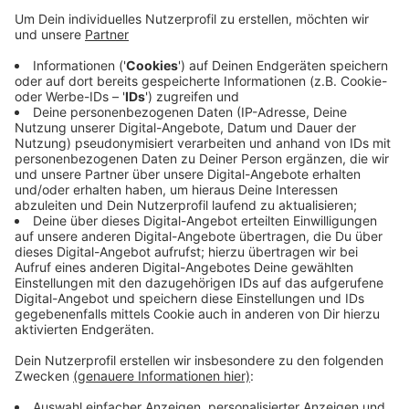
statt eines einheitlichen Satzes differenzierte
Hebesätze für Wohn- und Nichtwohngrundstücke
einzuführen, um so Wohngrundstücke zu
entlasten. Der Hebesatz für Wohngrundstücke
beträgt jetzt 826 Punkte, der für
Nichtwohngrundstücke 1.620. Schwelm nimmt mit
der Grundsteuer jährlich rund 7.155.000 Euro ein.
Das soll auch nach der Reform so bleiben, wie in
den anderen Kommunen ist sie
"aufkommensneutral".
Veröffentlicht:
Freitag, 14.02.2025 11:42
Anzeige