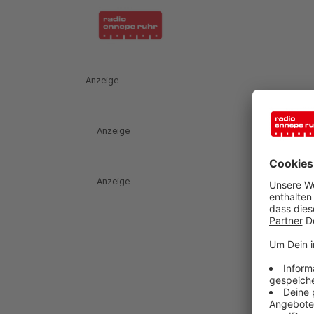
Anzeige
Anzeige
Anzeige