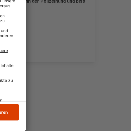
ttackierte ihn der Polizeihund und biss
 Mann fest.