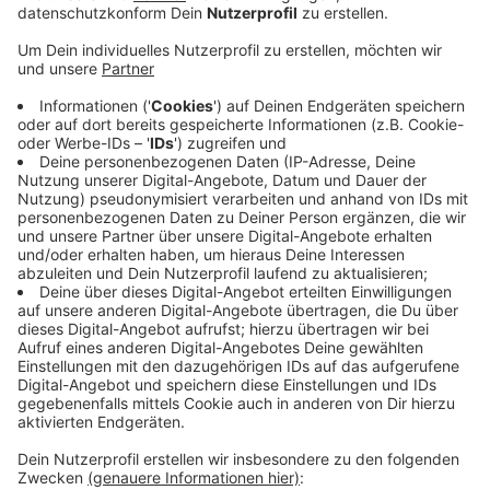
Veröffentlicht:
Mittwoch, 06.08.2025 07:22
Anzeige
Er wird schon an der Ecke Marktgrafenstraße /
Kaiserstraße enden. Die neuen Auflagen führen auch zu
höheren Kosten, sagt der Vorsitzende des Schwelmer
Nachbarschaftverbandes Enzo Caruso. Die
Sicherheitskosten belaufen sich auf 15.000 bis 20.000
Euro. Die Finanzierung des diesjährigen Festes ist zwar
gesichert, für das kommende Jahr wird aber dringend
um Spenden gebeten. Diese Entwicklung betrifft nicht
nur unseren Kreis, deutschlandweit leiden Umzüge
unter steigenden Sicherheitsauflagen - und den damit
verbundenen Kosten.
Hier
könnt ihr spenden.
Anzeige