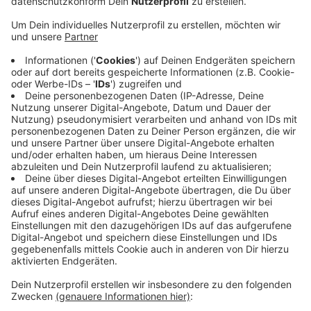
bereits im Januar in Dortmund und Recklinghausen
festgenommen. Gestern (28.04.) in den frühen
Morgenstunden hat die Polizei vier weitere
Tatverdächtige festgesetzt: in Wuppertal,
Mettmann, Dormagen und Solingen. Außerdem
haben die Ermittler drei Lagerhallen in NRW
lokalisiert, die mit der Tätergruppe in Verbindung
stehen. Deren genauen Standort teilt die Polizei
aus ermittlungstaktischen Gründen nicht mit. Die
mutmaßlichen Täter hatten vergangenen Juli
Elektromotorräder und 3-D-Laserdrucker aus
einer Lagerhalle in Schwelm gestohlen - im Wert
von mehr als einer Million Euro.
Veröffentlicht:
Dienstag, 29.04.2025 06:23
Anzeige