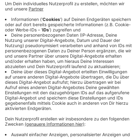
lebte, mit etlichen Messerstichen getötet haben.
Anwältin Heike Tahden-Farhart, die den Sohn als
Nebenkläger vertritt, wünscht sich ein
Schuldeingeständis. Der Mann soll seiner Ex-Frau
gegenüber bereits zuvor körperlich und psychisch
übergriffig gewesen sein. Dann habe er ihr Ende
Feburar in Schwelm aufgelauert und sie
niedergestochen, so die Anklage.
Veröffentlicht:
Mittwoch, 28.08.2024 07:22
Anzeige
Anzeige