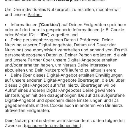
Anzeige
Schwelm: Was wäre die Weihnachtszeit ohne eine
stimmungsvolle Beleuchtung? Doch die kostet. In
Schwelm findet daher seit Jahren eine besondere
Aktion statt: Strampeln für die
Weihnachtsbeleuchtung. Im Fitness-Studio Schwelm
kann man rudern, laufen oder radfahren. Die AVU
honoriert jeden Kilometer mit 30 Cent. Das Geld fließt
komplett in die Weihnachtsbeleuchtung. Die Aktion
beginnt heute. Vergangenes Jahr hatten sich 275
Menschen beteiligt. Der Rekord liegt bei weit über
16.000 Kilometern.
Anzeige