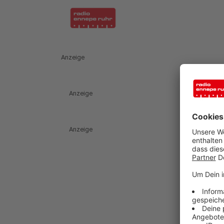
Anzeige
Anzeige
Anzeige