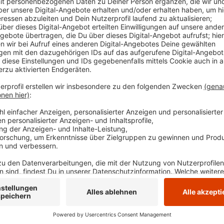
Ein schwerer Unfall auf der B54 hat gestern in Herde
Verkehrschaos gesorgt. Auf der Straße Herdecker Ba
Spurwechsel in den Gegenverkehr geraten. Dabei k
einem anderen Auto. Sein Auto überschlug sich und 
Unfallbeteiligten wurden leicht verletzt in ein Kran
am Herdecker Bach war rund eine Stunde komplett d
Die Feuerwehr nimmt den Unfall zum Anlass, noch e
Kreuzungsbereiche bei Rückstau freizuhalten. Einig
stehen lassen und zu Fuß gehen.
Anzeige