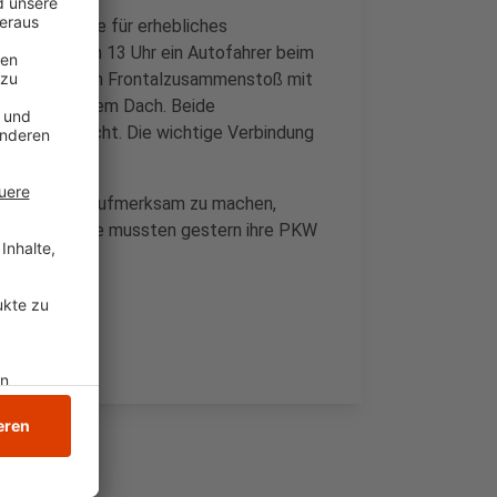
cke zeitweise für erhebliches
ch ist gegen 13 Uhr ein Autofahrer beim
am es zu einem Frontalzusammenstoß mit
landete auf dem Dach. Beide
kenhaus gebracht. Die wichtige Verbindung
icht.
inmal darauf aufmerksam zu machen,
e Einsatzkräfte mussten gestern ihre PKW