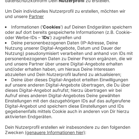
Anzeige
Ein 43-jähriger Motorradfahrer war auf der
Wetterstraße Richtung Wetter unterwegs, als laut der
Polizei plötzlich eine Autofahrerin aus Herdecke vom
Fahrbahnrand auf die Straße fuhr. Der Motorradfahrer
krachte in das Auto und wurde in den Gegenverkehr
geschleudert. Dort prallte der Wetteraner gegen ein
weiteres Auto, sein Motorrad touchierte zwei
geparkte Autos. Der Mann musste von einem
Hubschrauber schwer verletzt ins Krankenhaus
gebracht werden. Insgesamt sechs Fahrzeuge waren
in den Unfall verwickelt. Die Wetterstraße war
insgesamt drei Stunden gesperrt.
Anzeige