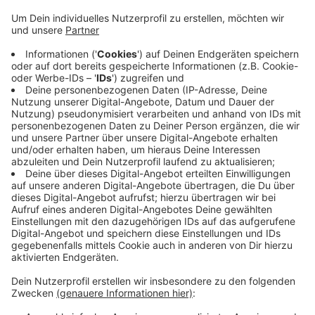
Wetter/ Herdecke: Die dunkle Jahreszeit hat
begonnen und dann steigt auch wieder die Zahl der
Wohnungseinbrüche. Die Polizei im Ennepe-Ruhr-Kreis
hat deshalb gestern einen Schwerpunkteinsatz
durchgeführt. Weil es letzten Monat besonders viele
Einbrüche in Wetter und Herdecke gab, hat sich die
Polizei auf diese beiden Städte konzentiert. Auch eine
Hundertschaft war im Einsatz. Knapp 100 Fahrzeuge
wurden angehalten. Bei der Kontrolle eines Wagens
trafen die Beamten zwei Männer an, die in Sachen
Einbrüche polizeilich bekannt sind. Einer der beiden
wurde vorläufig festgenommen, weil ein Haftbefehl
vorlag.
Anzeige